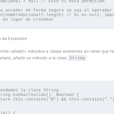
Opcional = null // Esto sí está permitido

a acceder de forma segura se usa el operador 
n(nombreOpcional?.length) // Si es null, impr
s de Extensión
ermite «añadir» métodos a clases existentes sin tener que h
ejemplo, añadir un método a la clase
:
String
endemos la clase String

ring.esEmailValido(): Boolean {

in() {
