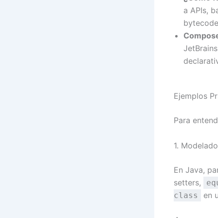
a APIs, b
bytecode
Compose 
JetBrains
declarati
Ejemplos Prá
Para entend
1. Modelado
En Java, par
setters,
eq
en u
class