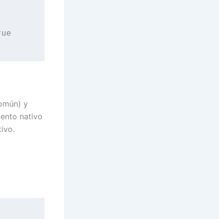
omún) y
ento nativo
ivo.