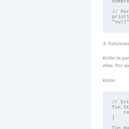
nombre
// Par
printl
3. Funcione
Kotlin te p
ellas. Por 
Kotlin
// Ext
fun St
    return this.contains("@") && this.contains(".")

}

fun ma