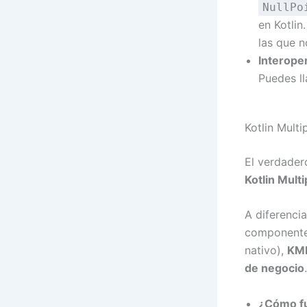
NullPo
en Kotlin
las que n
Interoper
Puedes ll
Kotlin Mult
El verdader
Kotlin Mult
A diferenci
componentes
nativo),
KMP
de negocio
.
¿Cómo f