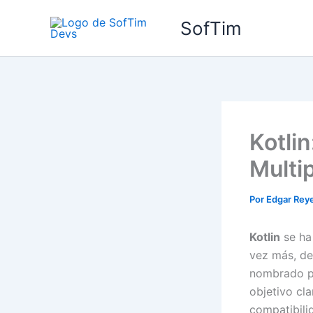
Ir
SofTim
al
contenido
Kotlin
Multi
Por
Edgar Reye
Kotlin
se ha 
vez más, de
nombrado po
objetivo cl
compatibili