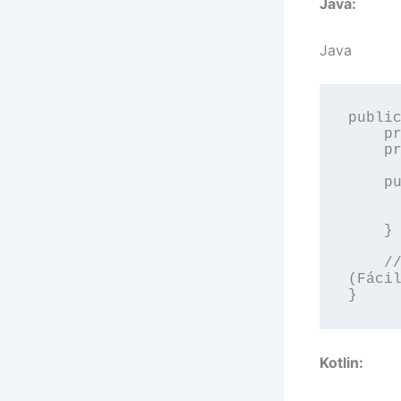
Java:
Java
public
    private String nombre;

    private int edad;

    public Usuario(String nombre, int edad) {

        this.nombre = 
        this.edad =
    }

    // Getters, Setters, toString, equals, hashCode 
(Fácil
Kotlin: