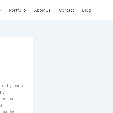
Portfolio
AboutUs
Contact
Blog
roid y, cada
1 y
ó con un
na
e puedas