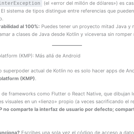
(el «error del millón de dólares») es cas
interException
. El sistema de tipos distingue entre referencias que pueden
o.
abilidad al 100%:
Puedes tener un proyecto mitad Java y m
amar a clases de Java desde Kotlin y viceversa sin romper
iplatform (KMP): Más allá de Android
o superpoder actual de Kotlin no es solo hacer apps de And
iplatform (KMP)
.
a de frameworks como Flutter o React Native, que dibujan l
 visuales en un «lienzo» propio (a veces sacrificando el r
 no comparte la interfaz de usuario por defecto; compart
unciona?
Escribes una sola vez el código de acceso a dato