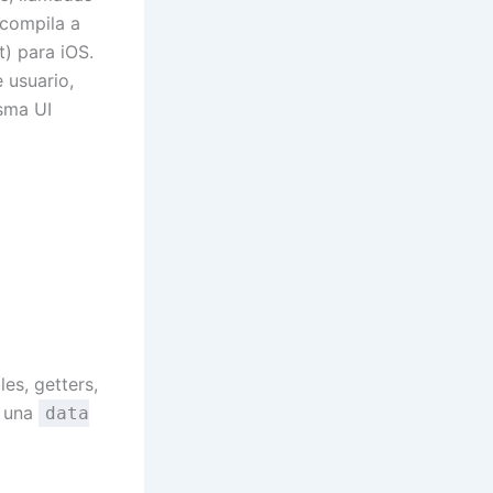
 compila a
) para iOS.
 usuario,
sma UI
es, getters,
a una
data