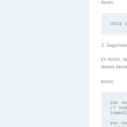
Kotlin
2. Segurida
En Kotlin, l
debes decla
Kotlin
var no
// nom
inmedi
var no