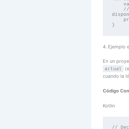
    val correo = "contacto@softim.dev"

    // Ahora cualquier String tiene este método 
dispon
    println(correo.esEmailValido()) // Devuelve: true

4. Ejemplo 
En un proye
(e
actual
cuando la l
Código Co
Kotlin
// Dec