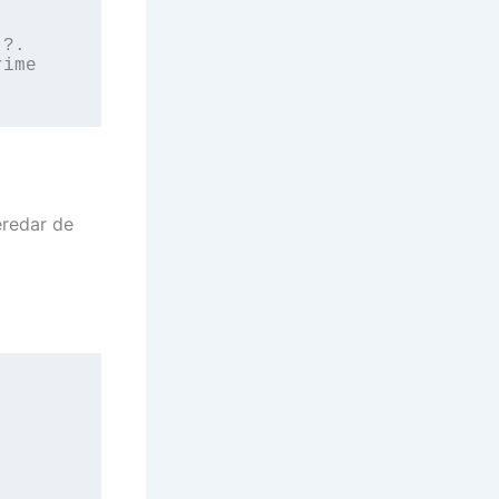
?.

ime 
eredar de