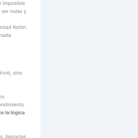
i imposible
 ser nulas y
itad Kotlin.
 nada.
roid, sino
os
endimiento
e la lógica
s, llamadas