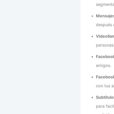
segmenta
Mensajes
después 
Videolla
personas
Faceboo
amigos.
Facebook
con tus 
Subtítul
para faci