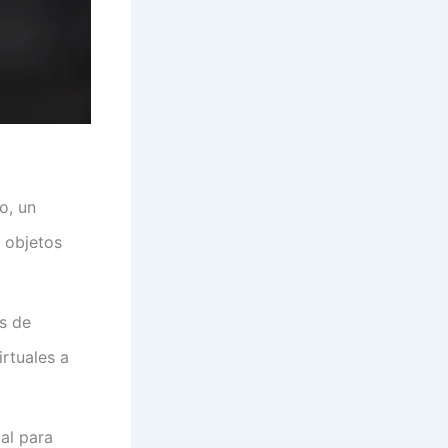
o, un
n objetos
s de
rtuales a
ial para