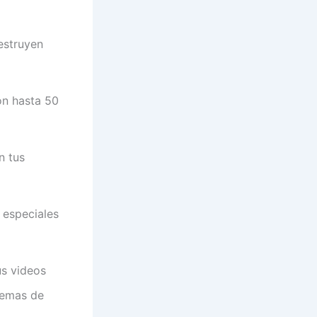
estruyen
on hasta 50
n tus
 especiales
us videos
lemas de