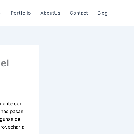
Portfolio
AboutUs
Contact
Blog
el
emente con
ones pasan
lgunas de
rovechar al