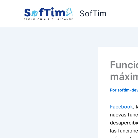
Ir
SofTim
al
contenido
Funci
máxim
Por
softim-de
Facebook
, 
nuevas func
desapercibi
las funcion