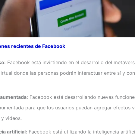
iones recientes de Facebook
so:
Facebook está invirtiendo en el desarrollo del metavers
irtual donde las personas podrán interactuar entre sí y co
 aumentada:
Facebook está desarrollando nuevas funcione
aumentada para que los usuarios puedan agregar efectos vi
 y videos.
ia artificial:
Facebook está utilizando la inteligencia artific