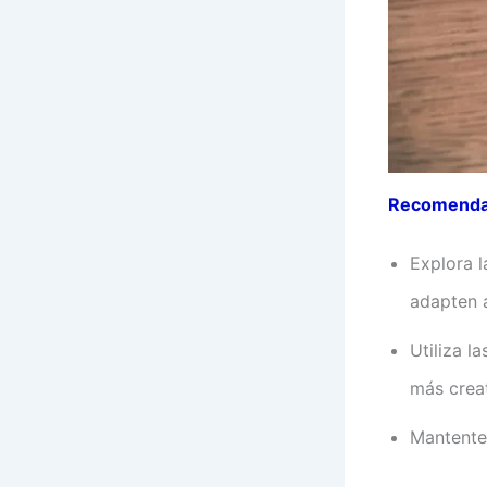
Recomendac
Explora l
adapten 
Utiliza l
más creat
Mantente 