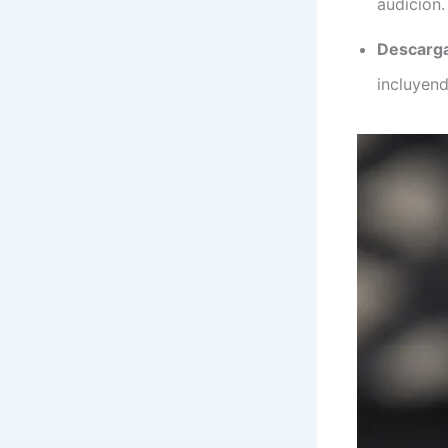
audición.
Descarga
incluyend