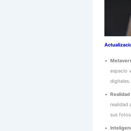
Actualizac
Metaver
espacio v
digitales.
Realidad
realidad 
sus fotos
Inteligenc