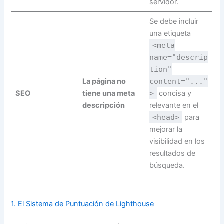
servidor.
Se debe incluir
una etiqueta
<meta
name="descrip
tion"
La página no
content="..."
SEO
tiene una meta
>
concisa y
descripción
relevante en el
<head>
para
mejorar la
visibilidad en los
resultados de
búsqueda.
1. El Sistema de Puntuación de Lighthouse