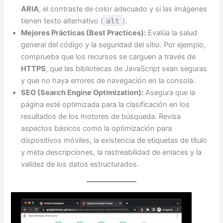
ARIA
, el contraste de color adecuado y si las imágenes
tienen texto alternativo (
alt
).
Mejores Prácticas (Best Practices):
Evalúa la salud
general del código y la seguridad del sitio. Por ejemplo,
comprueba que los recursos se carguen a través de
HTTPS
, que las bibliotecas de JavaScript sean seguras
y que no haya errores de navegación en la consola.
SEO (Search Engine Optimization):
Asegura que la
página esté optimizada para la clasificación en los
resultados de los motores de búsqueda. Revisa
aspectos básicos como la optimización para
dispositivos móviles, la existencia de etiquetas de título
y meta descripciones, la rastreabilidad de enlaces y la
validez de los datos estructurados.